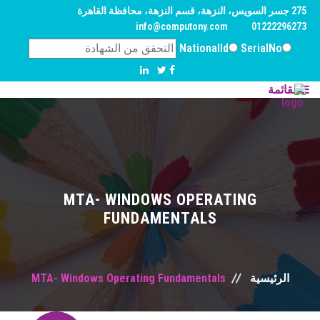
275 جسر السويس، النزهة، قسم النزهة، محافظة القاهرة‬
info@computony.com
01222296273
NationalId
SerialNo
القائمة
الرئيسية
من نحن
نيذة
مجلس الأمناء
الهيئة الأستشارية
الشركاء الأستراتيجيون
MTA- WINDOWS OPERATING
Close
FUNDAMENTALS
دورات تدريبية
تكنولوجيا المعلومات
Close
MTA- Windows Operating Fundamentals
الرئيسية
منح ومشاريع
منحة ريادة الأعمال والمشروعات الصغيرة