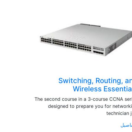
Networks
Switching, Routing, a
Wireless Essentia
 CCNA series
 entry-level
The second course in a 3-course CCNA ser
working job
designed to prepare you for network
technician 
التفاصيل
فاصيل