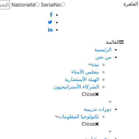
NationalId
SerialNo
القائمة
الرئيسية
من نحن
نيذة
مجلس الأمناء
الهيئة الأستشارية
الشركاء الأستراتيجيون
Close
دورات تدريبية
تكنولوجيا المعلومات
Close
منح ومشاريع