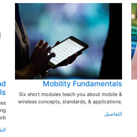
nd
Mobility Fundamentals
ls
Six short modules teach you about mobile &
wireless concepts, standards, & applications.
ies
ing
التفاصيل
job
الت