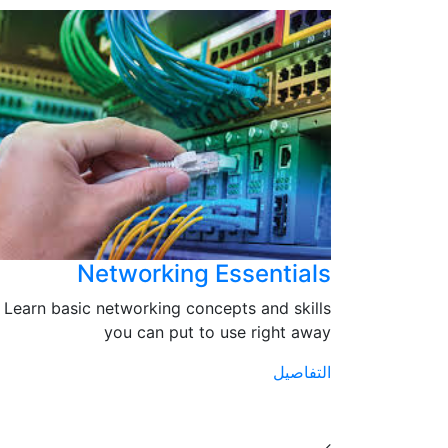
Networking Essentials
Ne
Learn basic networking concepts and skills
Create app
you can put to use right away
a 
التفاصيل