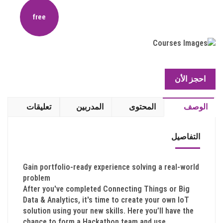
free
تسجيل
احجز الأن
الوصف
المحتوى
المدربين
تعليقات
التفاصيل
Gain portfolio-ready experience solving a real-world
problem
After you've completed Connecting Things or Big
Data & Analytics, it's time to create your own IoT
solution using your new skills. Here you’ll have the
chance to form a Hackathon team and use