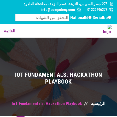
275 جسر السويس، النزهة، قسم النزهة، محافظة القاهرة‬
info@computony.com
01222296273
NationalId
SerialNo
القائمة
الرئيسية
من نحن
دورات تدريبية
IOT FUNDAMENTALS: HACKATHON
PLAYBOOK
منح ومشاريع
فعاليات
IoT Fundamentals: Hackathon Playbook
الرئيسية
اتصل بنا