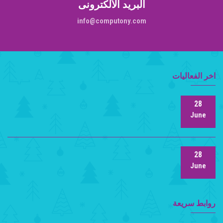
البريد الألكترونى
info@computony.com
اخر الفعاليات
28
June
28
June
روابط سريعة